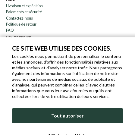
Livraison et expédition
Paiements et sécurité
Contactez-nous
Politique de retour
FAQ
L'ENTREPRISE
bulletin
CE SITE WEB UTILISE DES COOKIES.
À propos de nous
Les cookies nous permettent de personnaliser le contenu
Blog
et les annonces, d'offrir des fonctionnalités relatives aux
Affiliation
médias sociaux et d'analyser notre trafic. Nous partageons
également des informations sur l'utilisation de notre site
EN
IT
FR
DE
avec nos partenaires de médias sociaux, de publicité et
d'analyse, qui peuvent combiner celles-ci avec d'autres
informations que vous leur avez fournies ou qu'ils ont
collectées lors de votre utilisation de leurs services.
SLEEKROCK T.V.A. IT-03363850540 - TOUS DROITS RÉSERVÉS ©
Tout autoriser
CONDITIONS D'UTILISATION
POLITIQUE DE COOKIES ET DE CONFIDENTIALITÉ
COOKIE POLICY