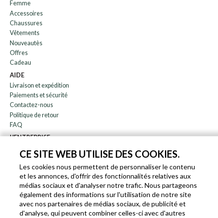
Femme
Accessoires
Chaussures
Vêtements
Nouveautès
Offres
Cadeau
AIDE
Livraison et expédition
Paiements et sécurité
Contactez-nous
Politique de retour
FAQ
L'ENTREPRISE
bulletin
CE SITE WEB UTILISE DES COOKIES.
À propos de nous
Les cookies nous permettent de personnaliser le contenu
Blog
et les annonces, d'offrir des fonctionnalités relatives aux
Affiliation
médias sociaux et d'analyser notre trafic. Nous partageons
également des informations sur l'utilisation de notre site
EN
IT
FR
DE
avec nos partenaires de médias sociaux, de publicité et
d'analyse, qui peuvent combiner celles-ci avec d'autres