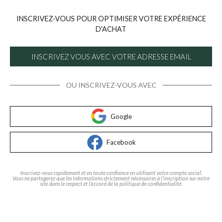
INSCRIVEZ-VOUS POUR OPTIMISER VOTRE EXPÉRIENCE
D'ACHAT
INSCRIVEZ VOUS AVEC VOTRE ADRESSE EMAIL
OU INSCRIVEZ-VOUS AVEC
Google
Facebook
Inscrivez-vous rapidement et en toute confiance en utilisant votre compte social.
Vous ne partagerez que les informations strictement nécessaires à l'inscription sur notre
site dans le respect et l'accord de la politique de confidentialité.