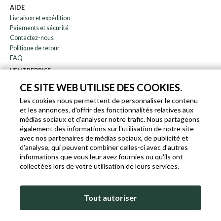
AIDE
Livraison et expédition
Paiements et sécurité
Contactez-nous
Politique de retour
FAQ
L'ENTREPRISE
bulletin
CE SITE WEB UTILISE DES COOKIES.
À propos de nous
Les cookies nous permettent de personnaliser le contenu
Blog
et les annonces, d'offrir des fonctionnalités relatives aux
Affiliation
médias sociaux et d'analyser notre trafic. Nous partageons
également des informations sur l'utilisation de notre site
EN
IT
FR
DE
avec nos partenaires de médias sociaux, de publicité et
d'analyse, qui peuvent combiner celles-ci avec d'autres
informations que vous leur avez fournies ou qu'ils ont
collectées lors de votre utilisation de leurs services.
SLEEKROCK T.V.A. IT-03363850540 - TOUS DROITS RÉSERVÉS ©
Tout autoriser
CONDITIONS D'UTILISATION
POLITIQUE DE COOKIES ET DE CONFIDENTIALITÉ