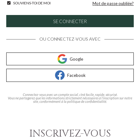
SOUVIENS-TOI DE MOI
Mot de passe oubliée?
SE CONNECTER
OU CONNECTEZ-VOUS AVEC
Google
Facebook
Connectez-vous avec un compte social, c'est facile, rapide, sécurisé.
Vous ne partagerez que les informations strictement nécessaires à l'inscription sur notre
site, conformément à la politique de confidentialité.
INSCRIVEZ-VOUS