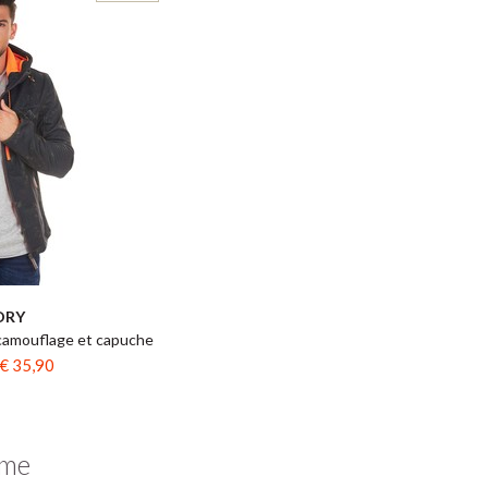
DRY
camouflage et capuche
€ 35,90
mme