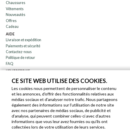
Chaussures
Vêtements
Nouveautès
Offres
Cadeau
AIDE
Livraison et expédition
Paiements et sécurité
Contactez-nous
Politique de retour
FAQ
L'ENTREPRISE
bulletin
CE SITE WEB UTILISE DES COOKIES.
À propos de nous
Les cookies nous permettent de personnaliser le contenu
Blog
et les annonces, d'offrir des fonctionnalités relatives aux
Affiliation
médias sociaux et d'analyser notre trafic. Nous partageons
également des informations sur l'utilisation de notre site
EN
IT
FR
DE
avec nos partenaires de médias sociaux, de publicité et
d'analyse, qui peuvent combiner celles-ci avec d'autres
informations que vous leur avez fournies ou qu'ils ont
collectées lors de votre utilisation de leurs services.