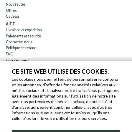
Nouveautès
Offres
Cadeau
AIDE
Livraison et expédition
Paiements et sécurité
Contactez-nous
Politique de retour
FAQ
L'ENTREPRISE
bulletin
CE SITE WEB UTILISE DES COOKIES.
À propos de nous
Les cookies nous permettent de personnaliser le contenu
Blog
et les annonces, d'offrir des fonctionnalités relatives aux
Affiliation
médias sociaux et d'analyser notre trafic. Nous partageons
également des informations sur l'utilisation de notre site
EN
IT
FR
DE
avec nos partenaires de médias sociaux, de publicité et
d'analyse, qui peuvent combiner celles-ci avec d'autres
informations que vous leur avez fournies ou qu'ils ont
collectées lors de votre utilisation de leurs services.