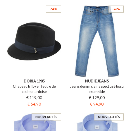
-54%
-26%
DORIA 1905
NUDIE JEANS
Chapeau trilby en feutre de
Jeans denim clair aspect usé tissu
couleur ardoise
extensible
€ 119,00
€ 129,00
€ 54,90
€ 94,90
NOUVEAUTÉS
NOUVEAUTÉS