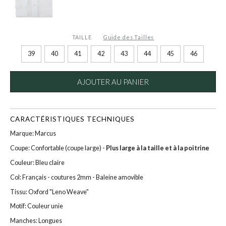
TAILLE
Guide des Tailles
39
40
41
42
43
44
45
46
AJOUTER AU PANIER
CARACTÉRISTIQUES TECHNIQUES
Marque: Marcus
Coupe: Confortable (coupe large) -
Plus large à la taille et à la poitrine
Couleur: Bleu claire
Col: Français - coutures 2mm - Baleine amovible
Tissu: Oxford "Leno Weave"
Motif: Couleur unie
Manches: Longues