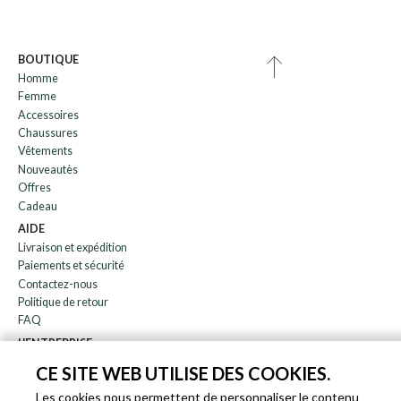
BOUTIQUE
Homme
Femme
Accessoires
Chaussures
Vêtements
Nouveautès
Offres
Cadeau
AIDE
Livraison et expédition
Paiements et sécurité
Contactez-nous
Politique de retour
FAQ
L'ENTREPRISE
bulletin
CE SITE WEB UTILISE DES COOKIES.
À propos de nous
Les cookies nous permettent de personnaliser le contenu
Blog