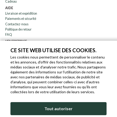
Cadeau
AIDE
Livraison et expédition
Paiements et sécurité
Contactez-nous
Politique de retour
FAQ
L'ENTREPRISE
bulletin
CE SITE WEB UTILISE DES COOKIES.
À propos de nous
Les cookies nous permettent de personnaliser le contenu
Blog
et les annonces, d'offrir des fonctionnalités relatives aux
Affiliation
médias sociaux et d'analyser notre trafic. Nous partageons
également des informations sur l'utilisation de notre site
EN
IT
FR
DE
avec nos partenaires de médias sociaux, de publicité et
d'analyse, qui peuvent combiner celles-ci avec d'autres
informations que vous leur avez fournies ou qu'ils ont
collectées lors de votre utilisation de leurs services.
SLEEKROCK T.V.A. IT-03363850540 - TOUS DROITS RÉSERVÉS ©
Tout autoriser
CONDITIONS D'UTILISATION