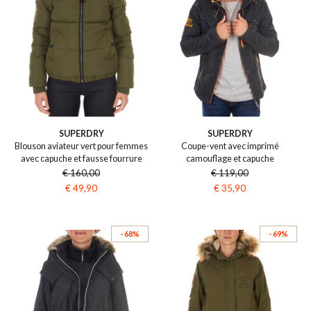
SUPERDRY
SUPERDRY
Blouson aviateur vert pour femmes
Coupe-vent avec imprimé
avec capuche et fausse fourrure
camouflage et capuche
€ 160,00
€ 119,00
€ 49,90
€ 35,90
- 68%
- 69%