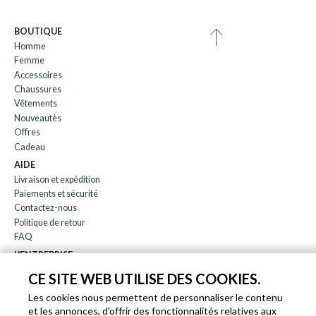
BOUTIQUE
Homme
Femme
Accessoires
Chaussures
Vêtements
Nouveautès
Offres
Cadeau
AIDE
Livraison et expédition
Paiements et sécurité
Contactez-nous
Politique de retour
FAQ
L'ENTREPRISE
bulletin
CE SITE WEB UTILISE DES COOKIES.
À propos de nous
Les cookies nous permettent de personnaliser le contenu
Blog
et les annonces, d'offrir des fonctionnalités relatives aux
Affiliation