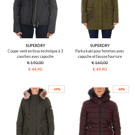
SUPERDRY
SUPERDRY
Coupe-vent en tissu technique à 3
Parka kaki pour femmes avec
couches avec capuche
capuche et fausse fourrure
€ 140,00
€ 160,00
€ 44,90
€ 49,90
- 69%
- 68%