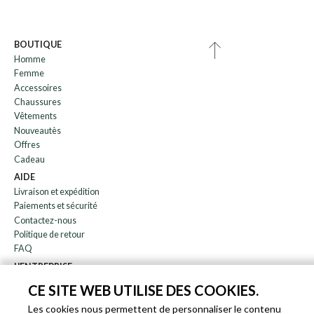
BOUTIQUE
Homme
Femme
Accessoires
Chaussures
Vêtements
Nouveautès
Offres
Cadeau
AIDE
Livraison et expédition
Paiements et sécurité
Contactez-nous
Politique de retour
FAQ
L'ENTREPRISE
bulletin
CE SITE WEB UTILISE DES COOKIES.
À propos de nous
Les cookies nous permettent de personnaliser le contenu
Blog