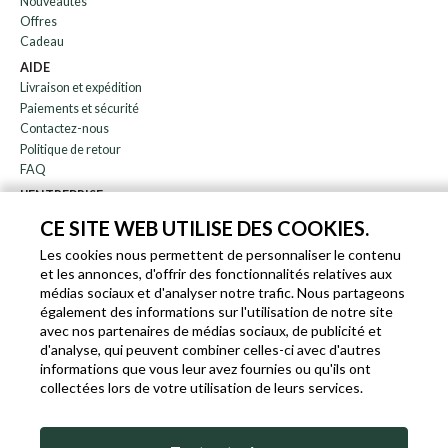
Nouveautès
Offres
Cadeau
AIDE
Livraison et expédition
Paiements et sécurité
Contactez-nous
Politique de retour
FAQ
L'ENTREPRISE
bulletin
CE SITE WEB UTILISE DES COOKIES.
À propos de nous
Les cookies nous permettent de personnaliser le contenu
Blog
et les annonces, d'offrir des fonctionnalités relatives aux
Affiliation
médias sociaux et d'analyser notre trafic. Nous partageons
également des informations sur l'utilisation de notre site
EN
IT
FR
DE
avec nos partenaires de médias sociaux, de publicité et
d'analyse, qui peuvent combiner celles-ci avec d'autres
informations que vous leur avez fournies ou qu'ils ont
collectées lors de votre utilisation de leurs services.
SLEEKROCK T.V.A. IT-03363850540 - TOUS DROITS RÉSERVÉS ©