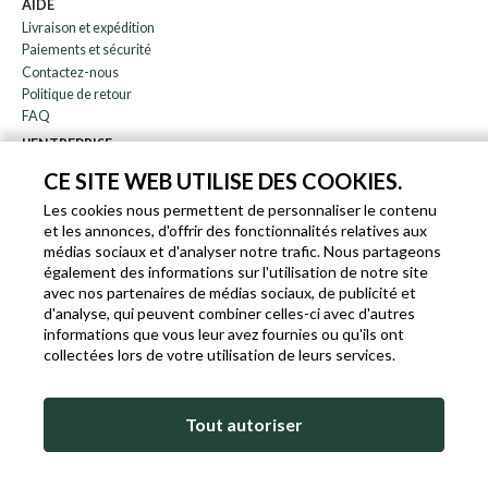
AIDE
Livraison et expédition
Paiements et sécurité
Contactez-nous
Politique de retour
FAQ
L'ENTREPRISE
bulletin
CE SITE WEB UTILISE DES COOKIES.
À propos de nous
Les cookies nous permettent de personnaliser le contenu
Blog
et les annonces, d'offrir des fonctionnalités relatives aux
Affiliation
médias sociaux et d'analyser notre trafic. Nous partageons
également des informations sur l'utilisation de notre site
EN
IT
FR
DE
avec nos partenaires de médias sociaux, de publicité et
d'analyse, qui peuvent combiner celles-ci avec d'autres
informations que vous leur avez fournies ou qu'ils ont
collectées lors de votre utilisation de leurs services.
SLEEKROCK T.V.A. IT-03363850540 - TOUS DROITS RÉSERVÉS ©
Tout autoriser
CONDITIONS D'UTILISATION
POLITIQUE DE COOKIES ET DE CONFIDENTIALITÉ