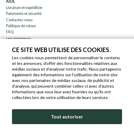
AIDE
Livraison et expédition
Paiements et sécurité
Contactez-nous
Politique de retour
FAQ
L'ENTREPRISE
bulletin
CE SITE WEB UTILISE DES COOKIES.
À propos de nous
Les cookies nous permettent de personnaliser le contenu
Blog
et les annonces, d'offrir des fonctionnalités relatives aux
Affiliation
médias sociaux et d'analyser notre trafic. Nous partageons
également des informations sur l'utilisation de notre site
EN
IT
FR
DE
avec nos partenaires de médias sociaux, de publicité et
d'analyse, qui peuvent combiner celles-ci avec d'autres
informations que vous leur avez fournies ou qu'ils ont
collectées lors de votre utilisation de leurs services.
SLEEKROCK T.V.A. IT-03363850540 - TOUS DROITS RÉSERVÉS ©
Tout autoriser
CONDITIONS D'UTILISATION
POLITIQUE DE COOKIES ET DE CONFIDENTIALITÉ