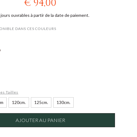
€ 94,00
jours ouvrables à partir de la date de paiement.
ONIBLE DANS CES COULEURS
es Tailles
cm
120cm.
125cm.
130cm.
AJOUTER AU PANIER