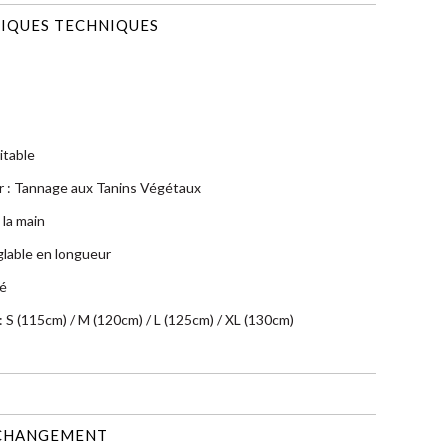
IQUES TECHNIQUES
itable
r : Tannage aux Tanins Végétaux
 la main
glable en longueur
té
: S (115cm) / M (120cm) / L (125cm) / XL (130cm)
 CHANGEMENT