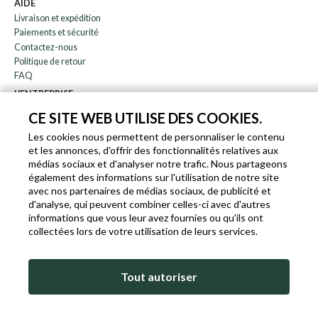
AIDE
Livraison et expédition
Paiements et sécurité
Contactez-nous
Politique de retour
FAQ
L'ENTREPRISE
bulletin
CE SITE WEB UTILISE DES COOKIES.
À propos de nous
Les cookies nous permettent de personnaliser le contenu
Blog
et les annonces, d'offrir des fonctionnalités relatives aux
Affiliation
médias sociaux et d'analyser notre trafic. Nous partageons
également des informations sur l'utilisation de notre site
EN
IT
FR
DE
avec nos partenaires de médias sociaux, de publicité et
d'analyse, qui peuvent combiner celles-ci avec d'autres
informations que vous leur avez fournies ou qu'ils ont
collectées lors de votre utilisation de leurs services.
SLEEKROCK T.V.A. IT-03363850540 - TOUS DROITS RÉSERVÉS ©
Tout autoriser
CONDITIONS D'UTILISATION
POLITIQUE DE COOKIES ET DE CONFIDENTIALITÉ