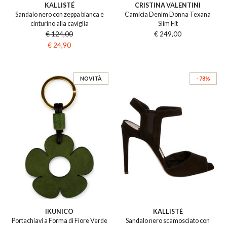
KALLISTÉ
CRISTINA VALENTINI
Sandalo nero con zeppa bianca e
Camicia Denim Donna Texana
cinturino alla caviglia
Slim Fit
€ 124,00
€ 249,00
€ 24,90
NOVITÀ
- 78%
IKUNICO
KALLISTÉ
Portachiavi a Forma di Fiore Verde
Sandalo nero scamosciato con