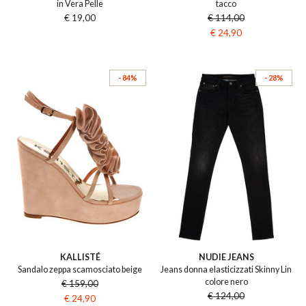
in Vera Pelle
tacco
€ 19,00
€ 114,00
€ 24,90
- 84%
- 28%
KALLISTÉ
NUDIE JEANS
Sandalo zeppa scamosciato beige
Jeans donna elasticizzati Skinny Lin
colore nero
€ 159,00
€ 124,00
€ 24,90