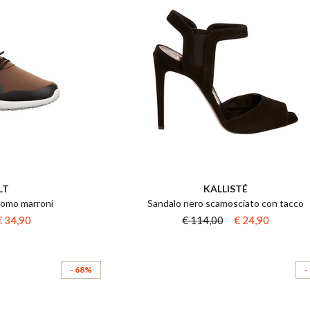
LT
KALLISTÉ
uomo marroni
Sandalo nero scamosciato con tacco
€ 34,90
€ 114,00
€ 24,90
- 68%
-