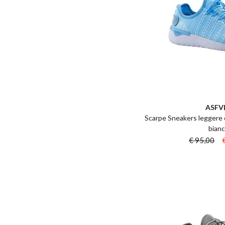
ASFV
Scarpe Sneakers leggere c
bian
€ 95,00