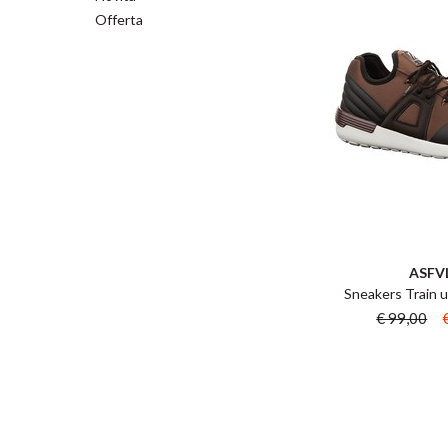
Offerta
ASFV
Sneakers Train 
€ 99,00