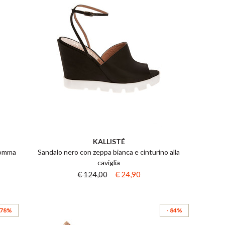
KALLISTÉ
gomma
Sandalo nero con zeppa bianca e cinturino alla
caviglia
€ 124,00
€ 24,90
 78%
- 84%