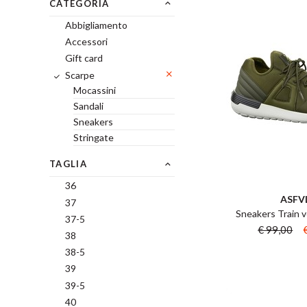
CATEGORIA
Abbigliamento
Accessori
Gift card
Scarpe
Mocassini
Sandali
Sneakers
Stringate
TAGLIA
36
ASFV
37
Sneakers Train v
37-5
€ 99,00
38
38-5
39
39-5
40