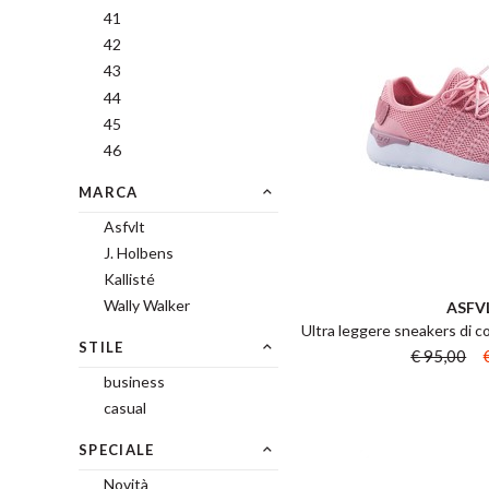
41
42
43
44
45
46
MARCA
Asfvlt
J. Holbens
Kallisté
Wally Walker
ASFV
Ultra leggere sneakers di co
STILE
€ 95,00
business
casual
SPECIALE
Novità