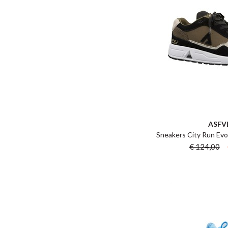
ASFV
Sneakers City Run Evo 
€ 124,00