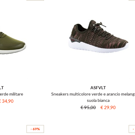
LT
ASFVLT
erde militare
Sneakers multicolore verde e arancio melan
suola bianca
€ 34,90
€ 95,00
€ 29,90
- 69%
-