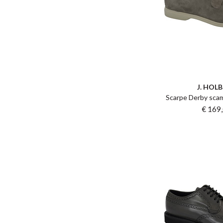
J. HOL
Scarpe Derby scam
€ 169