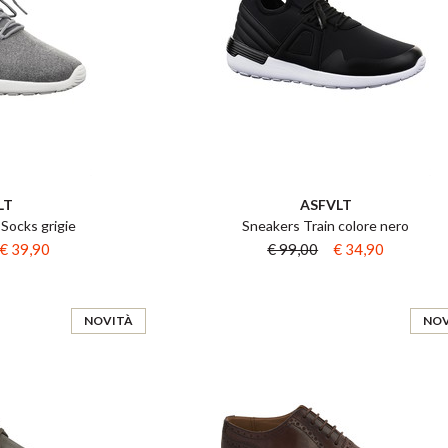
LT
ASFVLT
Socks grigie
Sneakers Train colore nero
€ 39,90
€ 99,00
€ 34,90
NOVITÀ
NOV