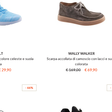
LT
WALLY WALKER
olore celeste e suola
Scarpa accollata di camoscio con lacci e su
ca
colorata
€ 29,90
€ 169,00
€ 69,90
- 66%
-