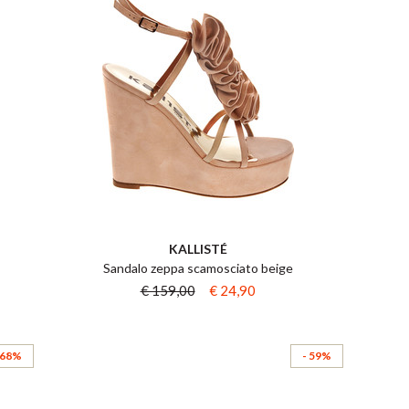
KALLISTÉ
Sandalo zeppa scamosciato beige
€ 159,00
€ 24,90
 68%
- 59%