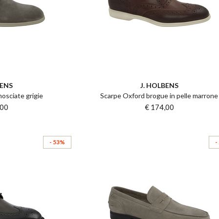
BENS
J. HOLBENS
osciate grigie
Scarpe Oxford brogue in pelle marrone
,00
€ 174,00
- 53%
-