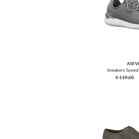
ASFV
Sneakers Speed 
€ 119,00