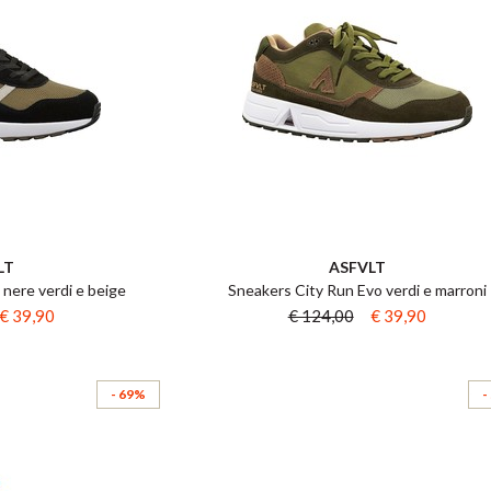
LT
ASFVLT
nere verdi e beige
Sneakers City Run Evo verdi e marroni
€ 39,90
€ 124,00
€ 39,90
- 69%
-