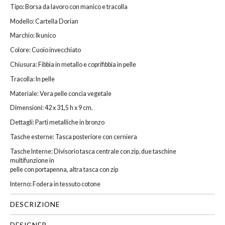
Tipo: Borsa da lavoro con manico e tracolla
Modello: Cartella Dorian
Marchio: Ikunico
Colore: Cuoio invecchiato
Chiusura: Fibbia in metallo e coprifibbia in pelle
Tracolla: In pelle
Materiale: Vera pelle concia vegetale
Dimensioni: 42 x 31,5 h x 9 cm.
Dettagli: Parti metalliche in bronzo
Tasche esterne: Tasca posteriore con cerniera
Tasche Interne: Divisorio tasca centrale con zip, due taschine
multifunzione in
pelle con portapenna, altra tasca con zip
Interno: Fodera in tessuto cotone
DESCRIZIONE
DESIGNER