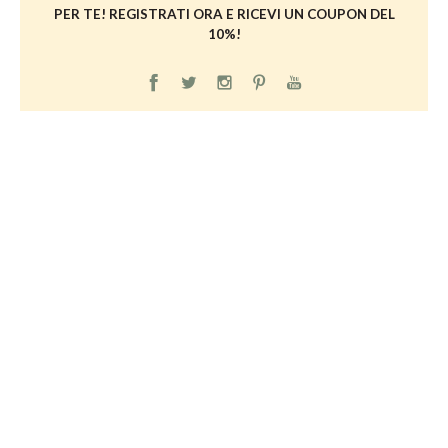
PER TE! REGISTRATI ORA E RICEVI UN COUPON DEL
10%!