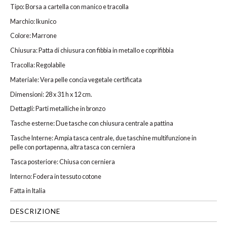
Tipo: Borsa a cartella con manico e tracolla
Marchio: Ikunico
Colore: Marrone
Chiusura: Patta di chiusura con fibbia in metallo e coprifibbia
Tracolla: Regolabile
Materiale: Vera pelle concia vegetale certificata
Dimensioni: 28 x 31 h x 12 cm.
Dettagli: Parti metalliche in bronzo
Tasche esterne: Due tasche con chiusura centrale a pattina
Tasche Interne: Ampia tasca centrale, due taschine multifunzione in
pelle con portapenna, altra tasca con cerniera
Tasca posteriore: Chiusa con cerniera
Interno: Fodera in tessuto cotone
Fatta in Italia
DESCRIZIONE