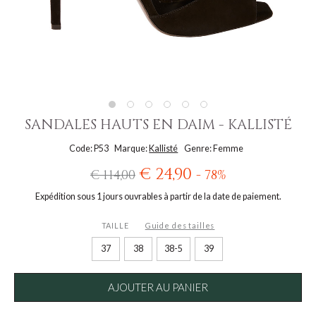
SANDALES HAUTS EN DAIM - KALLISTÉ
Code: P53
Marque:
Kallisté
Genre: Femme
€ 24,90
€ 114,00
- 78%
Expédition sous 1 jours ouvrables à partir de la date de paiement.
TAILLE
Guide des tailles
37
38
38-5
39
AJOUTER AU PANIER