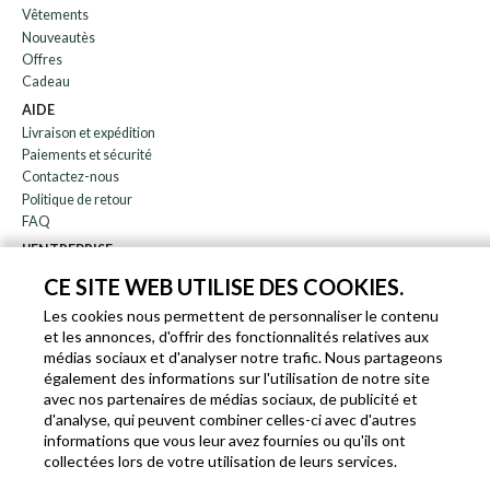
Vêtements
Nouveautès
Offres
Cadeau
AIDE
Livraison et expédition
Paiements et sécurité
Contactez-nous
Politique de retour
FAQ
L'ENTREPRISE
bulletin
CE SITE WEB UTILISE DES COOKIES.
À propos de nous
Les cookies nous permettent de personnaliser le contenu
Blog
et les annonces, d'offrir des fonctionnalités relatives aux
Affiliation
médias sociaux et d'analyser notre trafic. Nous partageons
également des informations sur l'utilisation de notre site
EN
IT
FR
DE
avec nos partenaires de médias sociaux, de publicité et
d'analyse, qui peuvent combiner celles-ci avec d'autres
informations que vous leur avez fournies ou qu'ils ont
collectées lors de votre utilisation de leurs services.