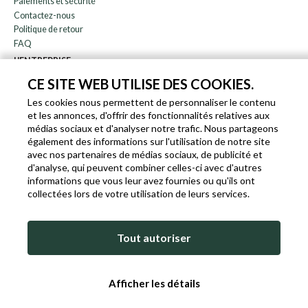
Paiements et sécurité
Contactez-nous
Politique de retour
FAQ
L'ENTREPRISE
bulletin
CE SITE WEB UTILISE DES COOKIES.
À propos de nous
Les cookies nous permettent de personnaliser le contenu
Blog
et les annonces, d'offrir des fonctionnalités relatives aux
Affiliation
médias sociaux et d'analyser notre trafic. Nous partageons
également des informations sur l'utilisation de notre site
EN
IT
FR
DE
avec nos partenaires de médias sociaux, de publicité et
d'analyse, qui peuvent combiner celles-ci avec d'autres
informations que vous leur avez fournies ou qu'ils ont
collectées lors de votre utilisation de leurs services.
SLEEKROCK T.V.A. IT-03363850540 - TOUS DROITS RÉSERVÉS ©
Tout autoriser
CONDITIONS D'UTILISATION
POLITIQUE DE COOKIES ET DE CONFIDENTIALITÉ
COOKIE POLICY
Afficher les détails
SITEMAP