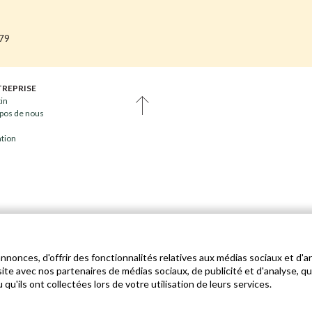
679
TREPRISE
tin
pos de nous
ation
nonces, d'offrir des fonctionnalités relatives aux médias sociaux et d'an
site avec nos partenaires de médias sociaux, de publicité et d'analyse, 
qu'ils ont collectées lors de votre utilisation de leurs services.
OUS DROITS RÉSERVÉS ©
CONDITIONS D'UTILISATION
POLITIQUE DE COOKIES ET DE CONFIDE