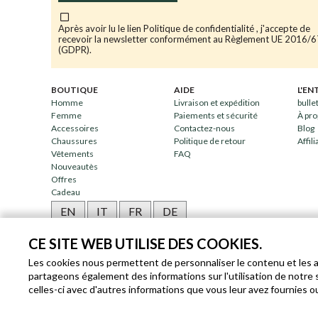
Après avoir lu le lien
Politique de confidentialité
, j'accepte de
recevoir la newsletter conformément au Règlement UE 2016/
(GDPR).
BOUTIQUE
AIDE
L'EN
Homme
Livraison et expédition
bulle
Femme
Paiements et sécurité
À pro
Accessoires
Contactez-nous
Blog
Chaussures
Politique de retour
Affili
Vêtements
FAQ
Nouveautès
Offres
Cadeau
EN
IT
FR
DE
CE SITE WEB UTILISE DES COOKIES.
Les cookies nous permettent de personnaliser le contenu et les an
partageons également des informations sur l'utilisation de notre 
celles-ci avec d'autres informations que vous leur avez fournies ou 
SLEEKROCK T.V.A. IT-03363850540 - T