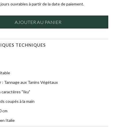
jours ouvrables à partir de la date de paiement.
AJOUTER AU PANIER
IQUES TECHNIQUES
itable
r : Tannage aux Tanins Végétaux
n caractères "Iku"
rds coupés à la main
0 cm
en Italie