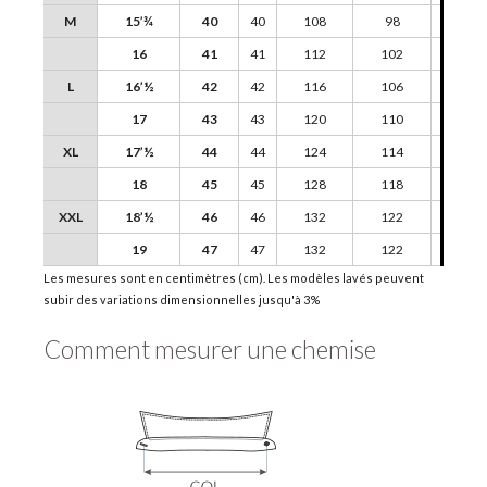
M
15’¾
40
40
108
98
45
16
41
41
112
102
46
L
16’½
42
42
116
106
47
17
43
43
120
110
48
XL
17’½
44
44
124
114
49
18
45
45
128
118
50
XXL
18’½
46
46
132
122
51
19
47
47
132
122
51
Les mesures sont en centimètres (cm). Les modèles lavés peuvent
subir des variations dimensionnelles jusqu'à 3%
Comment mesurer une chemise