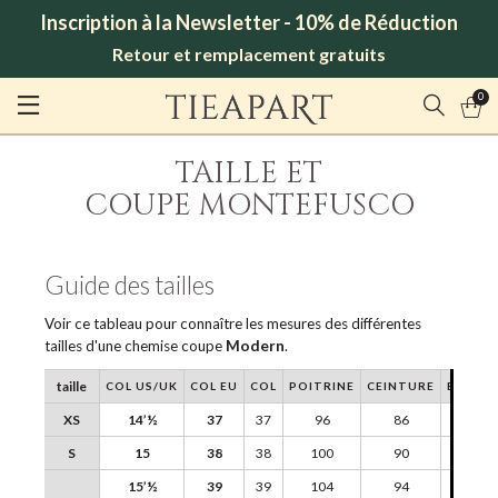
Inscription à la Newsletter - 10% de Réduction
Retour et remplacement gratuits
0
TAILLE ET
COUPE MONTEFUSCO
Guide des tailles
Voir ce tableau pour connaître les mesures des différentes
tailles d'une chemise coupe
Modern
.
taille
COL US/UK
COL EU
COL
POITRINE
CEINTURE
EPAULE
XS
14’½
37
37
96
86
42
S
15
38
38
100
90
43
15’½
39
39
104
94
44