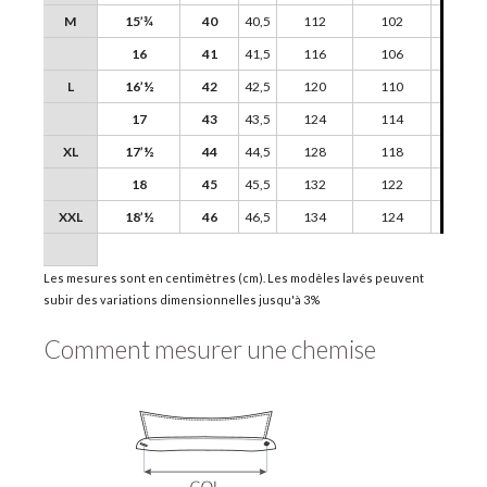
M
15’¾
40
40,5
112
102
45
16
41
41,5
116
106
46
L
16’½
42
42,5
120
110
47
17
43
43,5
124
114
48
XL
17’½
44
44,5
128
118
49
18
45
45,5
132
122
50
XXL
18’½
46
46,5
134
124
51
Les mesures sont en centimètres (cm). Les modèles lavés peuvent
subir des variations dimensionnelles jusqu'à 3%
Comment mesurer une chemise