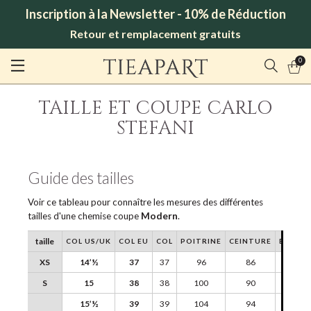
Inscription à la Newsletter - 10% de Réduction
Retour et remplacement gratuits
0
TAILLE ET COUPE CARLO
STEFANI
Guide des tailles
Voir ce tableau pour connaître les mesures des différentes
tailles d'une chemise coupe
Modern
.
taille
COL US/UK
COL EU
COL
POITRINE
CEINTURE
EPAULE
XS
14’½
37
37
96
86
42
S
15
38
38
100
90
43
15’½
39
39
104
94
44