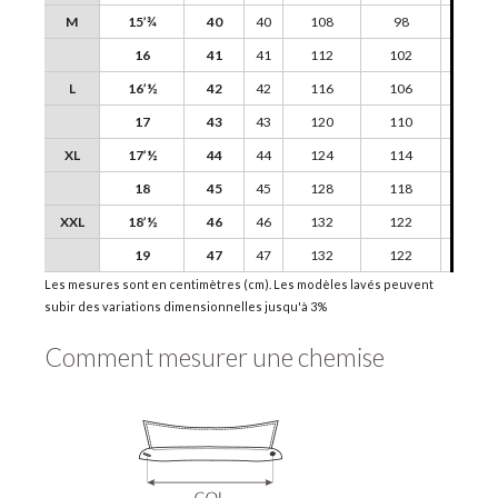
M
15’¾
40
40
108
98
45
16
41
41
112
102
46
L
16’½
42
42
116
106
47
17
43
43
120
110
48
XL
17’½
44
44
124
114
49
18
45
45
128
118
50
XXL
18’½
46
46
132
122
51
19
47
47
132
122
51
Les mesures sont en centimètres (cm). Les modèles lavés peuvent
subir des variations dimensionnelles jusqu'à 3%
Comment mesurer une chemise