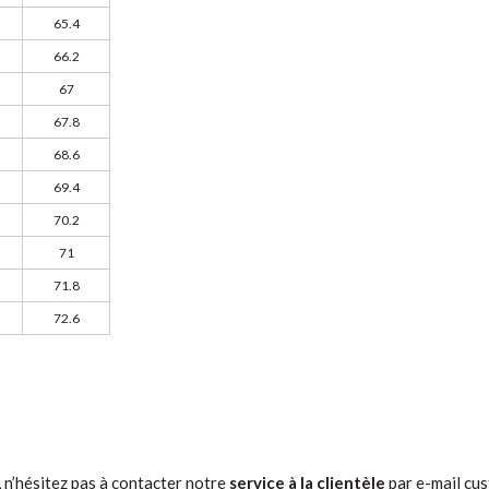
65.4
66.2
67
67.8
68.6
69.4
70.2
71
71.8
72.6
e, n’hésitez pas à contacter notre
service à la clientèle
par e-mail
cus