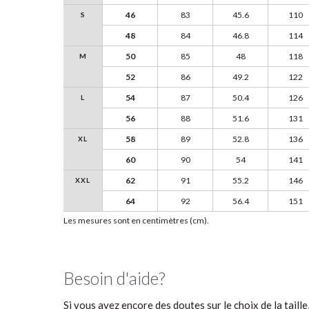
46
83
45.6
110
S
48
84
46.8
114
50
85
48
118
M
52
86
49.2
122
54
87
50.4
126
L
56
88
51.6
131
58
89
52.8
136
XL
60
90
54
141
62
91
55.2
146
XXL
64
92
56.4
151
Les mesures sont en centimètres (cm).
Besoin d'aide?
Si vous avez encore des doutes sur le choix de la taill