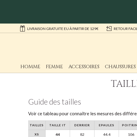
LIVRAISON GRATUITE EU À PARTIR DE 129€
RETOUR FACI
HOMME
FEMME
ACCESSOIRES
CHAUSSURES
TAILL
Guide des tailles
Voir ce tableau pour connaître les mesures des différe
TAILLES
TAILLE IT
DERRIER
EPAULES
POITRI
44
82
44.4
106
XS