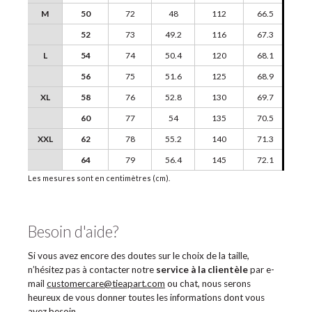
M
50
72
48
112
66.5
52
73
49.2
116
67.3
L
54
74
50.4
120
68.1
56
75
51.6
125
68.9
XL
58
76
52.8
130
69.7
60
77
54
135
70.5
XXL
62
78
55.2
140
71.3
64
79
56.4
145
72.1
Les mesures sont en centimètres (cm).
Besoin d'aide?
Si vous avez encore des doutes sur le choix de la taille,
n’hésitez pas à contacter notre
service à la clientèle
par e-
mail
customercare@tieapart.com
ou chat, nous serons
heureux de vous donner toutes les informations dont vous
avez besoin.