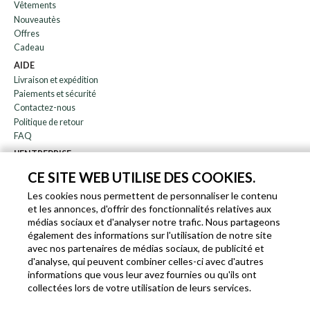
Vêtements
Nouveautès
Offres
Cadeau
AIDE
Livraison et expédition
Paiements et sécurité
Contactez-nous
Politique de retour
FAQ
L'ENTREPRISE
bulletin
CE SITE WEB UTILISE DES COOKIES.
À propos de nous
Les cookies nous permettent de personnaliser le contenu
Blog
et les annonces, d'offrir des fonctionnalités relatives aux
Affiliation
médias sociaux et d'analyser notre trafic. Nous partageons
également des informations sur l'utilisation de notre site
EN
IT
FR
DE
avec nos partenaires de médias sociaux, de publicité et
d'analyse, qui peuvent combiner celles-ci avec d'autres
informations que vous leur avez fournies ou qu'ils ont
collectées lors de votre utilisation de leurs services.