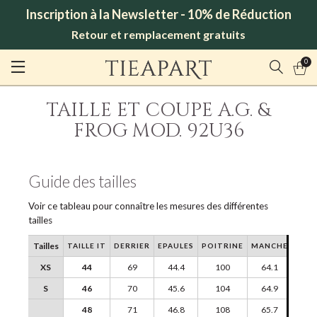
Inscription à la Newsletter - 10% de Réduction
Retour et remplacement gratuits
0
TAILLE ET COUPE A.G. &
FROG MOD. 92U36
Guide des tailles
Voir ce tableau pour connaître les mesures des différentes
tailles
Tailles
TAILLE IT
DERRIER
EPAULES
POITRINE
MANCHE
XS
44
69
44.4
100
64.1
S
46
70
45.6
104
64.9
48
71
46.8
108
65.7