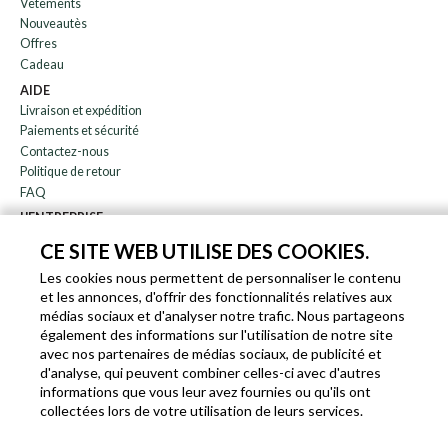
Vêtements
Nouveautès
Offres
Cadeau
AIDE
Livraison et expédition
Paiements et sécurité
Contactez-nous
Politique de retour
FAQ
L'ENTREPRISE
bulletin
CE SITE WEB UTILISE DES COOKIES.
À propos de nous
Les cookies nous permettent de personnaliser le contenu
Blog
et les annonces, d'offrir des fonctionnalités relatives aux
Affiliation
médias sociaux et d'analyser notre trafic. Nous partageons
également des informations sur l'utilisation de notre site
EN
IT
FR
DE
avec nos partenaires de médias sociaux, de publicité et
d'analyse, qui peuvent combiner celles-ci avec d'autres
informations que vous leur avez fournies ou qu'ils ont
collectées lors de votre utilisation de leurs services.