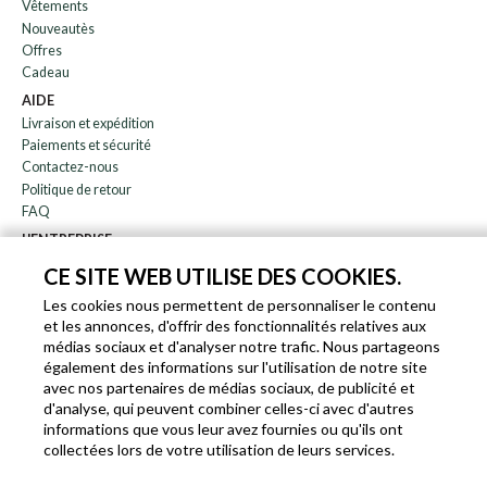
Vêtements
Nouveautès
Offres
Cadeau
AIDE
Livraison et expédition
Paiements et sécurité
Contactez-nous
Politique de retour
FAQ
L'ENTREPRISE
bulletin
CE SITE WEB UTILISE DES COOKIES.
À propos de nous
Les cookies nous permettent de personnaliser le contenu
Blog
et les annonces, d'offrir des fonctionnalités relatives aux
Affiliation
médias sociaux et d'analyser notre trafic. Nous partageons
également des informations sur l'utilisation de notre site
EN
IT
FR
DE
avec nos partenaires de médias sociaux, de publicité et
d'analyse, qui peuvent combiner celles-ci avec d'autres
informations que vous leur avez fournies ou qu'ils ont
collectées lors de votre utilisation de leurs services.