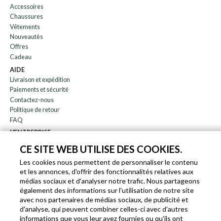
Accessoires
Chaussures
Vêtements
Nouveautès
Offres
Cadeau
AIDE
Livraison et expédition
Paiements et sécurité
Contactez-nous
Politique de retour
FAQ
L'ENTREPRISE
bulletin
CE SITE WEB UTILISE DES COOKIES.
À propos de nous
Les cookies nous permettent de personnaliser le contenu
Blog
et les annonces, d'offrir des fonctionnalités relatives aux
Affiliation
médias sociaux et d'analyser notre trafic. Nous partageons
également des informations sur l'utilisation de notre site
EN
IT
FR
DE
avec nos partenaires de médias sociaux, de publicité et
d'analyse, qui peuvent combiner celles-ci avec d'autres
informations que vous leur avez fournies ou qu'ils ont