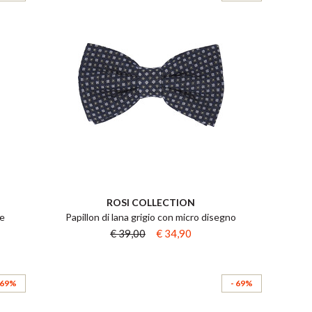
ROSI COLLECTION
ie
Papillon di lana grigio con micro disegno
€ 39,00
€ 34,90
 69%
- 69%