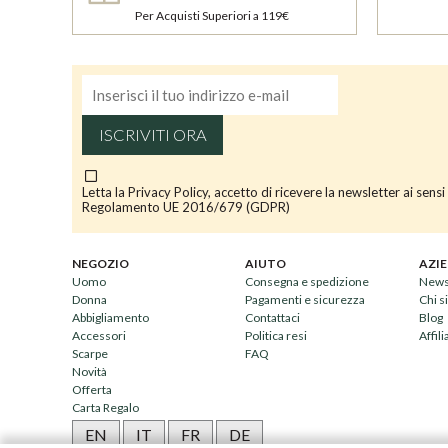
Per Acquisti Superiori a 119€
ISCRIVITI ORA
Letta la
Privacy Policy
, accetto di ricevere la newsletter ai sensi
Regolamento UE 2016/679 (GDPR)
NEGOZIO
AIUTO
AZI
Uomo
Consegna e spedizione
News
Donna
Pagamenti e sicurezza
Chi 
Abbigliamento
Contattaci
Blog
Accessori
Politica resi
Affil
Scarpe
FAQ
Novità
Offerta
Carta Regalo
EN
IT
FR
DE