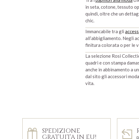
Tra i
papillon alla moda
che
in seta, cotone, tessuto op
quindi, oltre che un dettag
chic.
Immancabile tra gli
access
all’abbigliamento. Negli a
finitura colorata o per le 
La selezione Rosi Collecti
quadri e con stampa damas
anche in abbinamento a un
dal sito gli accessori moda
vita.
SPEDIZIONE
GRATUITA IN EU!
D