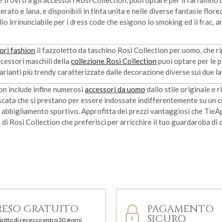
 trovi tra gli accessori Rosi Collection, puoi optare per il farfallino
erato e lana, e disponibili in tinta unita e nelle diverse fantasie flor
lio irrinunciabile per i dress code che esigono lo smoking ed il frac,
ori fashion
il fazzoletto da taschino Rosi Collection per uomo, che ri
ccessori maschili della
collezione Rosi Collection
puoi optare per le 
varianti più trendy caratterizzate dalle decorazione diverse sui due lat
on include infine numerosi
accessori da uomo
dallo stile originale e 
cata che si prestano per essere indossate indifferentemente su un c
 abbigliamento sportivo. Approfitta dei prezzi vantaggiosi che TieAp
 di Rosi Collection che preferisci per arricchire il tuo guardaroba di 
RESO GRATUITO
PAGAMENTO
SICURO
iritto di recesso entro 30 giorni