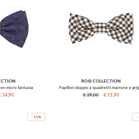
ECTION
ROSI COLLECTION
 con micro fantasia
Papillon doppio a quadretti marrone e gri
€ 34,90
€ 39,00
€ 11,90
- 11%
-