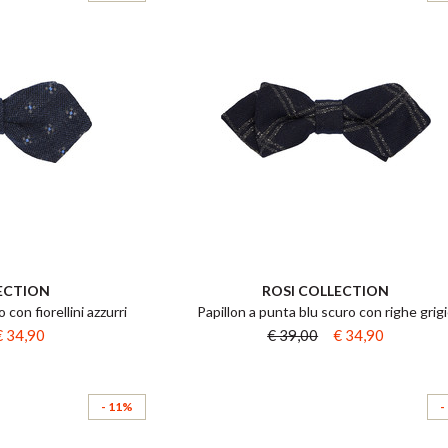
ECTION
ROSI COLLECTION
 con fiorellini azzurri
Papillon a punta blu scuro con righe grig
€ 34,90
€ 39,00
€ 34,90
- 11%
-