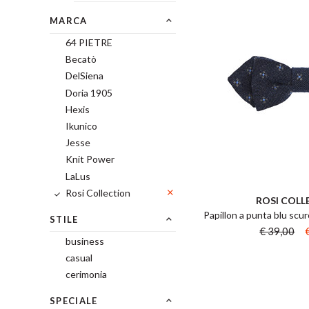
MARCA
64 PIETRE
Becatò
DelSiena
Doria 1905
Hexis
Ikunico
Jesse
Knit Power
LaLus
Rosi Collection
ROSI COLL
Papillon a punta blu scuro
STILE
€ 39,00
business
casual
cerimonia
SPECIALE