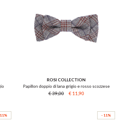
ROSI COLLECTION
gio
Papillon doppio di lana grigio e rosso scozzese
€ 39,00
€ 11,90
 11%
- 11%