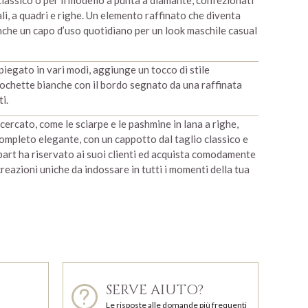
 classico o per il modello a punta a diamante, confezionati
eali, a quadri e righe. Un elemento raffinato che diventa
 anche un capo d’uso quotidiano per un look maschile casual
piegato in vari modi, aggiunge un tocco di stile
pochette bianche con il bordo segnato da una raffinata
i.
ricercato, come le sciarpe e le pashmine in lana a righe,
ompleto elegante, con un cappotto dal taglio classico e
art ha riservato ai suoi clienti ed acquista comodamente
creazioni uniche da indossare in tutti i momenti della tua
SERVE AIUTO?
Le risposte alle domande più frequenti