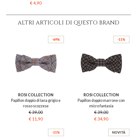
€ 4,90
ALTRI ARTICOLI DI QUESTO BRAND
-69%
-11%
ROSI COLLECTION
ROSI COLLECTION
Papillon doppio di lana grigio e
Papillon doppio marrone con
rosso scozzese
micro fantasia
€ 39,00
€ 39,00
€ 11,90
€ 34,90
-11%
NOVITÀ