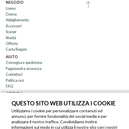
NEGOZIO
Uomo
Donna
Abbigliamento
Accessori
Scarpe
Novità
Offerta
Carta Regalo
AIUTO
Consegna e spedizione
Pagamenti e sicurezza
Contattaci
Politica resi
FAQ
AZIENDA
Newsletter
QUESTO SITO WEB UTILIZZA I COOKIE
Chi siamo
Utilizziamo i cookie per personalizzare contenuti ed
Blog
annunci, per fornire funzionalità dei social media e per
Affiliazione
analizzare il nostro traffico. Condividiamo inoltre
informazioni sul modo in cui utilizza il nostro sito con i nostri
EN
IT
FR
DE