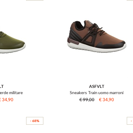
LT
ASFVLT
erde militare
Sneakers Train uomo marroni
€ 34,90
€ 99,00
€ 34,90
- 68%
-