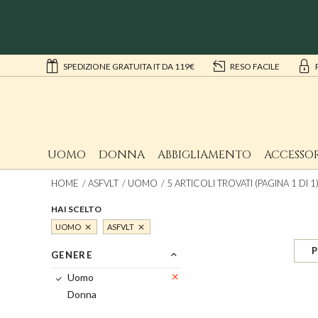
SPEDIZIONE GRATUITA IT DA 119€
RESO FACILE
UOMO
DONNA
ABBIGLIAMENTO
ACCESSOR
HOME
ASFVLT
UOMO
5 ARTICOLI TROVATI (PAGINA 1 DI 1
HAI SCELTO
UOMO
ASFVLT
P
GENERE
Uomo
Donna