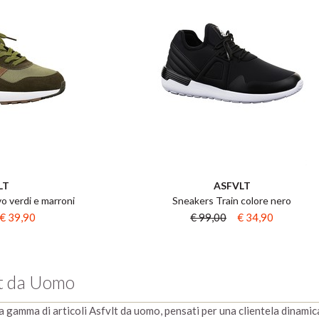
LT
ASFVLT
o verdi e marroni
Sneakers Train colore nero
€ 39,90
€ 99,00
€ 34,90
lt da Uomo
gamma di articoli Asfvlt da uomo, pensati per una clientela dinamica 