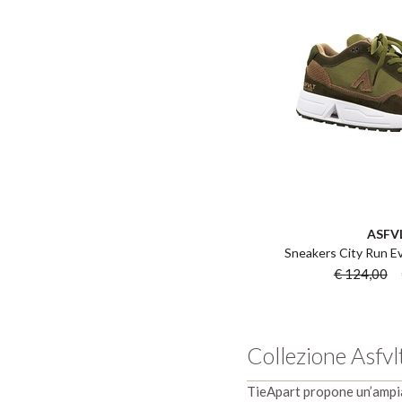
ASFV
Sneakers City Run Ev
€ 124,00
Collezione Asfv
TieApart propone un’ampia 