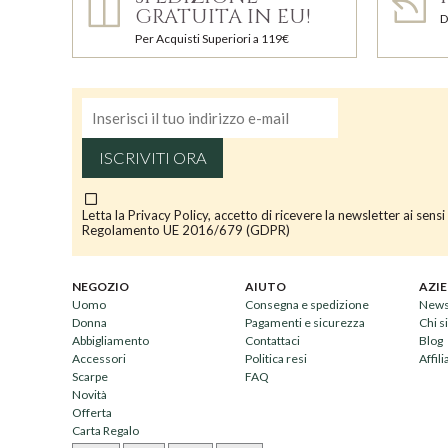
GRATUITA IN EU!
D
Per Acquisti Superiori a 119€
ISCRIVITI ORA
Letta la
Privacy Policy
, accetto di ricevere la newsletter ai sensi
Regolamento UE 2016/679 (GDPR)
NEGOZIO
AIUTO
AZI
Uomo
Consegna e spedizione
News
Donna
Pagamenti e sicurezza
Chi 
Abbigliamento
Contattaci
Blog
Accessori
Politica resi
Affil
Scarpe
FAQ
Novità
Offerta
Carta Regalo