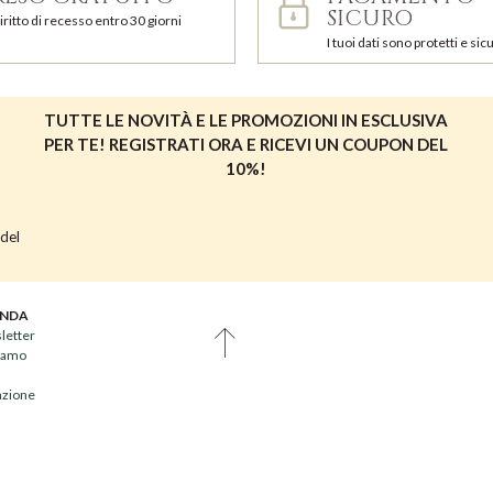
SICURO
iritto di recesso entro 30 giorni
I tuoi dati sono protetti e sicu
TUTTE LE NOVITÀ E LE PROMOZIONI IN ESCLUSIVA
PER TE! REGISTRATI ORA E RICEVI UN COUPON DEL
10%!
 del
ENDA
letter
siamo
iazione