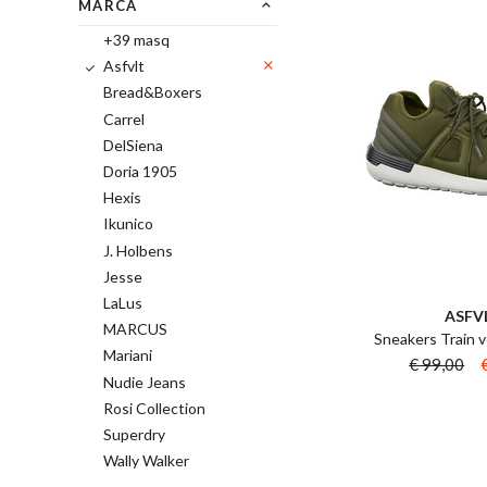
MARCA
+39 masq
Asfvlt
Bread&Boxers
Carrel
DelSiena
Doria 1905
Hexis
Ikunico
J. Holbens
Jesse
LaLus
ASFV
MARCUS
Sneakers Train v
Mariani
€ 99,00
Nudie Jeans
Rosi Collection
Superdry
Wally Walker