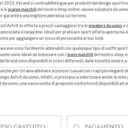
l 2013, il brand si contraddistingue per prodotti dal design sportivo 
ra le
scarpe maschili
del nostro shop online: alcune calzature da uom
er garantire una migliore aderenza sul terreno.
coli Asfvlt in offerta a prezzi vantaggiosi tra le
sneakers da uomo
e d
camosciata o neoprene. Ideali per praticare sport all’aria aperta ma a
fette per aggiungere un tocco di personalità al tuo look.
ancese sono facilmente abbinabili con qualunque tipo di outfit sport
 uomo sono ideali da indossare con i
jeans maschili
del nostro shop, e
 del brand sono disponibili in colori differenti, dalle tonalità neutre a
 anche per chi ama abbinare accessori casual con i capi più eleganti de
ogo Asfvlt da uomo, infatti, si prestano a valorizzare anche le mise pi
t da uomo, una vasta scelta di proposte confortevoli disponibili ad u
RESO GRATUITO
PAGAMENTO