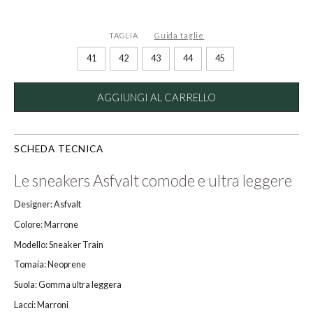
TAGLIA
Guida taglie
41
42
43
44
45
AGGIUNGI AL CARRELLO
SCHEDA TECNICA
Le sneakers Asfvalt comode e ultra leggere
Designer: Asfvalt
Colore: Marrone
Modello: Sneaker Train
Tomaia: Neoprene
Suola: Gomma ultra leggera
Lacci: Marroni