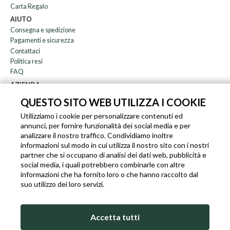
Carta Regalo
AIUTO
Consegna e spedizione
Pagamenti e sicurezza
Contattaci
Politica resi
FAQ
AZIENDA
Newsletter
QUESTO SITO WEB UTILIZZA I COOKIE
Chi siamo
Utilizziamo i cookie per personalizzare contenuti ed
Blog
annunci, per fornire funzionalità dei social media e per
Affiliazione
analizzare il nostro traffico. Condividiamo inoltre
informazioni sul modo in cui utilizza il nostro sito con i nostri
EN
IT
FR
DE
partner che si occupano di analisi dei dati web, pubblicità e
social media, i quali potrebbero combinarle con altre
informazioni che ha fornito loro o che hanno raccolto dal
suo utilizzo dei loro servizi.
SLEEKROCK PARTITA I.V.A. IT-03363850540 - TUTTI I DIRITTI RISERVATI ©
Accetta tutti
TERMINI DI UTILIZZO