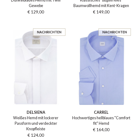
Dunkelblaues Hemd mit Twill
Klassisches "bügelfreies"
Gewebe
Baumwollhemd mit Kent-Kragen
€ 129,00
€ 149,00
NACHRICHTEN
NACHRICHTEN
DELSIENA
CARREL
Weißes Hemd mit lockerer
Hochwertiges hellblaues "Comfort
Passform und verdeckter
fit" Hemd
Knopfleiste
€ 164,00
€ 124,00