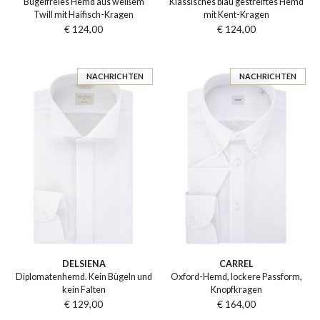
Bügelfreies Hemd aus weißem
Klassisches blau gestreiftes Hemd
Twill mit Haifisch-Kragen
mit Kent-Kragen
€ 124,00
€ 124,00
NACHRICHTEN
NACHRICHTEN
DELSIENA
CARREL
Diplomatenhemd. Kein Bügeln und
Oxford-Hemd, lockere Passform,
kein Falten
Knopfkragen
€ 129,00
€ 164,00