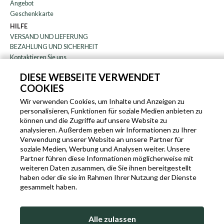
Angebot
Geschenkkarte
HILFE
VERSAND UND LIEFERUNG
BEZAHLUNG UND SICHERHEIT
Kontaktieren Sie uns
WARENRÜCKGABE
DIESE WEBSEITE VERWENDET
FAQ
COOKIES
DAS UNTERNEHMEN
Rundschreiben
Wir verwenden Cookies, um Inhalte und Anzeigen zu
personalisieren, Funktionen für soziale Medien anbieten zu
über uns
können und die Zugriffe auf unsere Website zu
Blog
analysieren. Außerdem geben wir Informationen zu Ihrer
Partnerprogramm
Verwendung unserer Website an unsere Partner für
soziale Medien, Werbung und Analysen weiter. Unsere
EN
IT
FR
DE
Partner führen diese Informationen möglicherweise mit
weiteren Daten zusammen, die Sie ihnen bereitgestellt
haben oder die sie im Rahmen Ihrer Nutzung der Dienste
gesammelt haben.
SLEEKROCK MWST.N. IT-03363850540 - ALLE RECHTE VORBEHALTEN ©
Alle zulassen