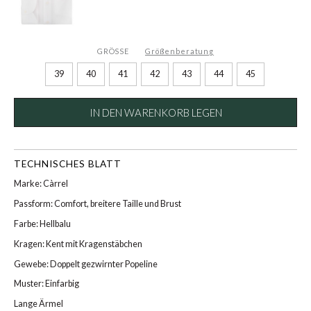
GRÖSSE
Größenberatung
39
40
41
42
43
44
45
IN DEN WARENKORB LEGEN
TECHNISCHES BLATT
Marke: Càrrel
Passform: Comfort, breitere Taille und Brust
Farbe: Hellbalu
Kragen: Kent mit Kragenstäbchen
Gewebe: Doppelt gezwirnter Popeline
Muster: Einfarbig
Lange Ärmel