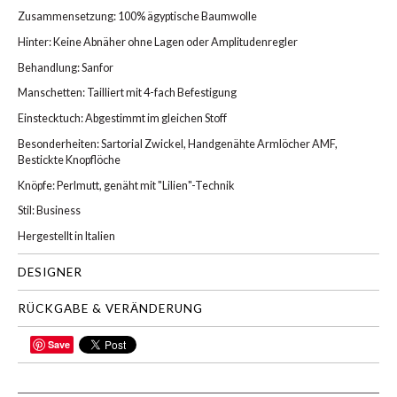
Zusammensetzung: 100% ägyptische Baumwolle
Hinter: Keine Abnäher ohne Lagen oder Amplitudenregler
Behandlung: Sanfor
Manschetten: Tailliert mit 4-fach Befestigung
Einstecktuch: Abgestimmt im gleichen Stoff
Besonderheiten: Sartorial Zwickel, Handgenähte Armlöcher AMF,
Bestickte Knopflöche
Knöpfe: Perlmutt, genäht mit "Lilien"-Technik
Stil: Business
Hergestellt in Italien
DESIGNER
RÜCKGABE & VERÄNDERUNG
Save
TEILEN