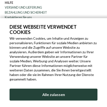
HILFE
VERSAND UND LIEFERUNG
BEZAHLUNG UND SICHERHEIT
Kontaktieren Sie uns
WARENRÜCKGABE
DIESE WEBSEITE VERWENDET
FAQ
COOKIES
DAS UNTERNEHMEN
Rundschreiben
Wir verwenden Cookies, um Inhalte und Anzeigen zu
personalisieren, Funktionen für soziale Medien anbieten zu
über uns
können und die Zugriffe auf unsere Website zu
Blog
analysieren. Außerdem geben wir Informationen zu Ihrer
Partnerprogramm
Verwendung unserer Website an unsere Partner für
soziale Medien, Werbung und Analysen weiter. Unsere
EN
IT
FR
DE
Partner führen diese Informationen möglicherweise mit
weiteren Daten zusammen, die Sie ihnen bereitgestellt
haben oder die sie im Rahmen Ihrer Nutzung der Dienste
gesammelt haben.
SLEEKROCK MWST.N. IT-03363850540 - ALLE RECHTE VORBEHALTEN ©
Alle zulassen
NUTZUNGSBEDINGUNGEN
PRIVACY & COOKIE POLICY