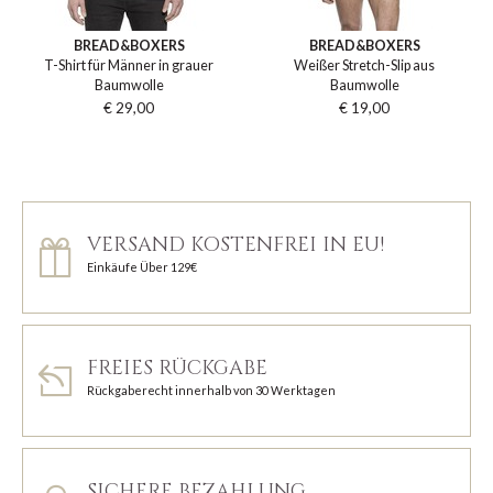
BREAD&BOXERS
BREAD&BOXERS
T-Shirt für Männer in grauer
Weißer Stretch-Slip aus
Baumwolle
Baumwolle
€ 29,00
€ 19,00
VERSAND KOSTENFREI IN EU!
Einkäufe Über 129€
FREIES RÜCKGABE
Rückgaberecht innerhalb von 30 Werktagen
SICHERE BEZAHLUNG