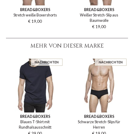
BREAD&BOXERS
BREAD&BOXERS
Stretch weiße Boxershorts
Weißer Stretch-Slip aus
Baumwolle
€ 19,00
€ 19,00
MEHR VON DIESER MARKE
NACHRICHTEN
NACHRICHTEN
BREAD&BOXERS
BREAD&BOXERS
Blaues T-Shirt mit
Schwarze Stretch-Slips für
Rundhalsausschnitt
Herren
€ 29,00
€ 19,00