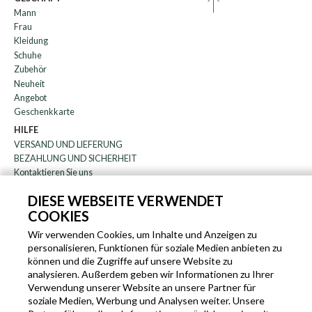
Mann
Frau
Kleidung
Schuhe
Zubehör
Neuheit
Angebot
Geschenkkarte
HILFE
VERSAND UND LIEFERUNG
BEZAHLUNG UND SICHERHEIT
Kontaktieren Sie uns
WARENRÜCKGABE
DIESE WEBSEITE VERWENDET
FAQ
COOKIES
DAS UNTERNEHMEN
Rundschreiben
Wir verwenden Cookies, um Inhalte und Anzeigen zu
personalisieren, Funktionen für soziale Medien anbieten zu
über uns
können und die Zugriffe auf unsere Website zu
Blog
analysieren. Außerdem geben wir Informationen zu Ihrer
Partnerprogramm
Verwendung unserer Website an unsere Partner für
soziale Medien, Werbung und Analysen weiter. Unsere
EN
IT
FR
DE