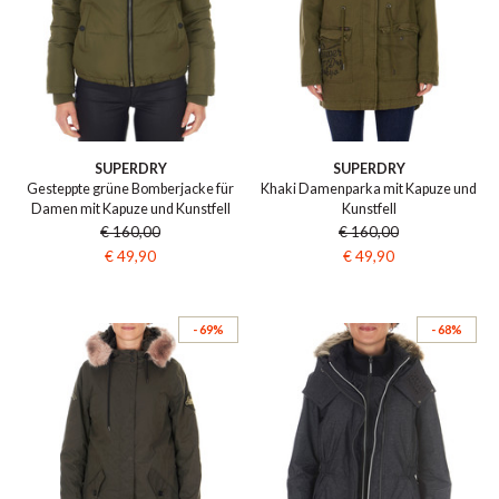
SUPERDRY
SUPERDRY
Gesteppte grüne Bomberjacke für
Khaki Damenparka mit Kapuze und
Damen mit Kapuze und Kunstfell
Kunstfell
€ 160,00
€ 160,00
€ 49,90
€ 49,90
- 69%
- 68%