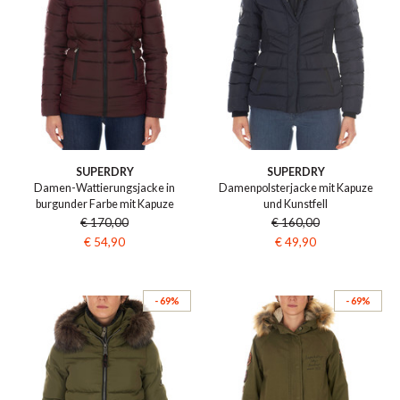
SUPERDRY
SUPERDRY
Damen-Wattierungsjacke in
Damenpolsterjacke mit Kapuze
burgunder Farbe mit Kapuze
und Kunstfell
€ 170,00
€ 160,00
€ 54,90
€ 49,90
- 69%
- 69%