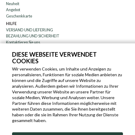
Neuheit
Angebot
Geschenkkarte
HILFE
VERSAND UND LIEFERUNG
BEZAHLUNG UND SICHERHEIT
Kontaktieren Sie uns
WARENRÜCKGABE
DIESE WEBSEITE VERWENDET
FAQ
COOKIES
DAS UNTERNEHMEN
Rundschreiben
Wir verwenden Cookies, um Inhalte und Anzeigen zu
personalisieren, Funktionen für soziale Medien anbieten zu
über uns
können und die Zugriffe auf unsere Website zu
Blog
analysieren. Außerdem geben wir Informationen zu Ihrer
Partnerprogramm
Verwendung unserer Website an unsere Partner für
soziale Medien, Werbung und Analysen weiter. Unsere
EN
IT
FR
DE
Partner führen diese Informationen möglicherweise mit
weiteren Daten zusammen, die Sie ihnen bereitgestellt
haben oder die sie im Rahmen Ihrer Nutzung der Dienste
gesammelt haben.