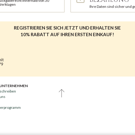
ückgaberecht innerhalb von 30
erktagen
Ihre Daten sind sicher und 
REGISTRIEREN SIE SICH JETZT UND ERHALTEN SIE
10% RABATT AUF IHREN ERSTEN EINKAUF!
mit
79
 UNTERNEHMEN
schreiben
 uns
nerprogramm