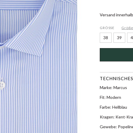
Versand innerhal
GRÖSSE
Größe
38
39
4
TECHNISCHES
Marke: Marcus
Fit: Modern
Farbe: Hellblau
Kragen: Kent-Kr
Gewebe: Popelin