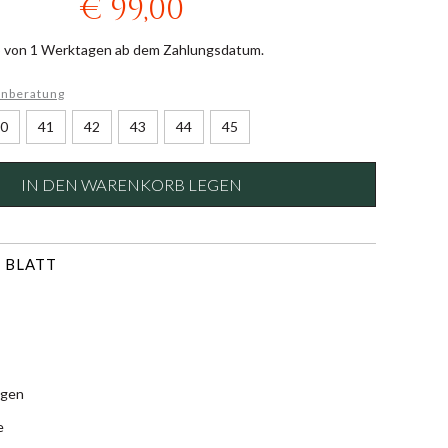
€ 99,00
b von 1 Werktagen ab dem Zahlungsdatum.
nberatung
0
41
42
43
44
45
IN DEN WARENKORB LEGEN
 BLATT
agen
e