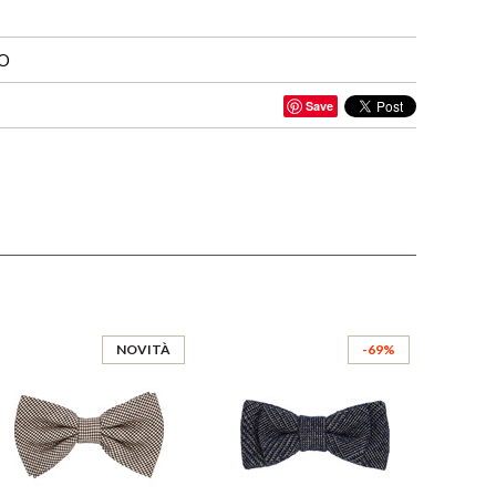
IO
Save
NOVITÀ
-69%