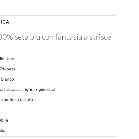
ICA
00% seta blu con fantasia a strisce
llection
00% seta
, bianco
e, fantasia a righe regimental
 modello farfalla
bile
lia