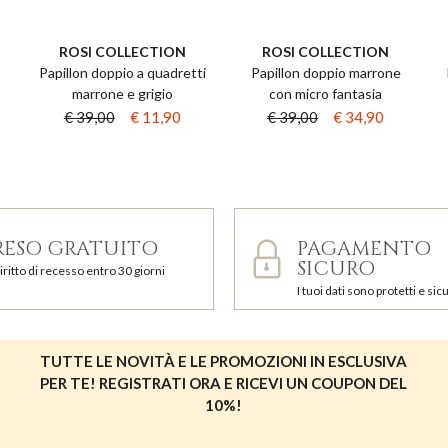
ROSI COLLECTION
ROSI COLLECTION
Papillon doppio a quadretti
Papillon doppio marrone
marrone e grigio
con micro fantasia
€ 39,00
€ 11,90
€ 39,00
€ 34,90
RESO GRATUITO
PAGAMENTO
SICURO
iritto di recesso entro 30 giorni
I tuoi dati sono protetti e sicu
TUTTE LE NOVITÀ E LE PROMOZIONI IN ESCLUSIVA
PER TE! REGISTRATI ORA E RICEVI UN COUPON DEL
10%!