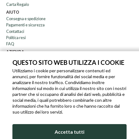
Carta Regalo
AIUTO
Consegna e spedizione
Pagamenti e sicurezza
Contattaci
Politica resi
FAQ
AZIENDA
Newsletter
QUESTO SITO WEB UTILIZZA I COOKIE
Chi siamo
Utilizziamo i cookie per personalizzare contenuti ed
Blog
annunci, per fornire funzionalità dei social media e per
Affiliazione
analizzare il nostro traffico. Condividiamo inoltre
informazioni sul modo in cui utilizza il nostro sito con i nostri
EN
IT
FR
DE
partner che si occupano di analisi dei dati web, pubblicità e
social media, i quali potrebbero combinarle con altre
informazioni che ha fornito loro o che hanno raccolto dal
suo utilizzo dei loro servizi.
SLEEKROCK PARTITA I.V.A. IT-03363850540 - TUTTI I DIRITTI RISERVATI ©
Accetta tutti
TERMINI DI UTILIZZO