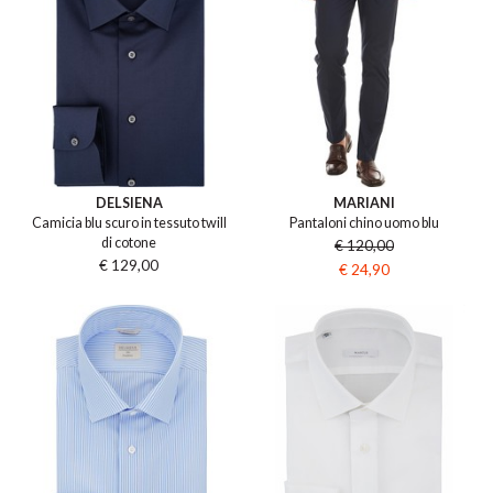
DELSIENA
MARIANI
Camicia blu scuro in tessuto twill
Pantaloni chino uomo blu
di cotone
€ 120,00
€ 129,00
€ 24,90