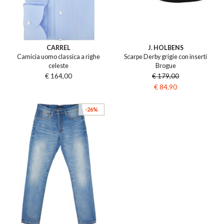
CARREL
J. HOLBENS
Camicia uomo classica a righe
Scarpe Derby grigie con inserti
celeste
Brogue
€ 164,00
€ 179,00
€ 84,90
-26%