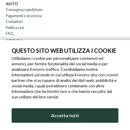
AIUTO
Consegna e spedizione
Pagamenti e sicurezza
Contattaci
Politica resi
FAQ
AZIENDA
Newsletter
QUESTO SITO WEB UTILIZZA I COOKIE
Chi siamo
Utilizziamo i cookie per personalizzare contenuti ed
Blog
annunci, per fornire funzionalità dei social media e per
Affiliazione
analizzare il nostro traffico. Condividiamo inoltre
informazioni sul modo in cui utilizza il nostro sito con i nostri
EN
IT
FR
DE
partner che si occupano di analisi dei dati web, pubblicità e
social media, i quali potrebbero combinarle con altre
informazioni che ha fornito loro o che hanno raccolto dal
suo utilizzo dei loro servizi.
SLEEKROCK PARTITA I.V.A. IT-03363850540 - TUTTI I DIRITTI RISERVATI ©
Accetta tutti
TERMINI DI UTILIZZO
PRIVACY & COOKIE POLICY