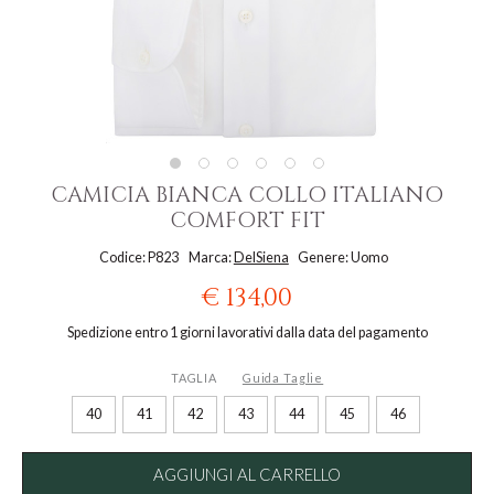
CAMICIA BIANCA COLLO ITALIANO
COMFORT FIT
Codice: P823
Marca:
DelSiena
Genere: Uomo
€ 134,00
Spedizione entro 1 giorni lavorativi dalla data del pagamento
TAGLIA
Guida Taglie
40
41
42
43
44
45
46
AGGIUNGI AL CARRELLO