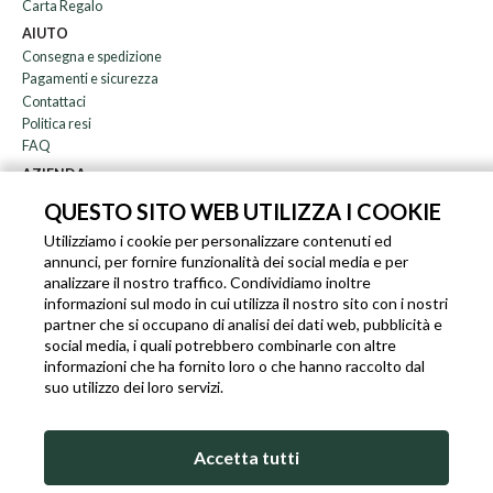
Carta Regalo
AIUTO
Consegna e spedizione
Pagamenti e sicurezza
Contattaci
Politica resi
FAQ
AZIENDA
Newsletter
QUESTO SITO WEB UTILIZZA I COOKIE
Chi siamo
Utilizziamo i cookie per personalizzare contenuti ed
Blog
annunci, per fornire funzionalità dei social media e per
Affiliazione
analizzare il nostro traffico. Condividiamo inoltre
informazioni sul modo in cui utilizza il nostro sito con i nostri
EN
IT
FR
DE
partner che si occupano di analisi dei dati web, pubblicità e
social media, i quali potrebbero combinarle con altre
informazioni che ha fornito loro o che hanno raccolto dal
suo utilizzo dei loro servizi.
SLEEKROCK PARTITA I.V.A. IT-03363850540 - TUTTI I DIRITTI RISERVATI ©
Accetta tutti
TERMINI DI UTILIZZO