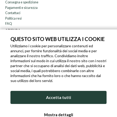
Consegna e spedizione
Pagamenti e sicurezza
Contattaci
Politica resi
FAQ
AZIENDA
Newsletter
QUESTO SITO WEB UTILIZZA I COOKIE
Chi siamo
Utilizziamo i cookie per personalizzare contenuti ed
Blog
annunci, per fornire funzionalità dei social media e per
Affiliazione
analizzare il nostro traffico. Condividiamo inoltre
informazioni sul modo in cui utilizza il nostro sito con i nostri
EN
IT
FR
DE
partner che si occupano di analisi dei dati web, pubblicità e
social media, i quali potrebbero combinarle con altre
informazioni che ha fornito loro o che hanno raccolto dal
suo utilizzo dei loro servizi.
SLEEKROCK PARTITA I.V.A. IT-03363850540 - TUTTI I DIRITTI RISERVATI ©
Accetta tutti
TERMINI DI UTILIZZO
PRIVACY & COOKIE POLICY
COOKIE POLICY
Mostra dettagli