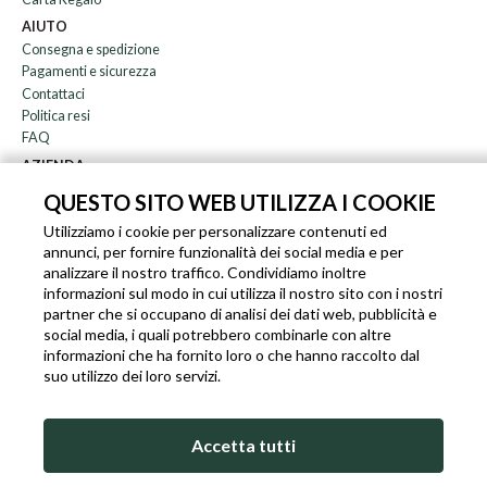
AIUTO
Consegna e spedizione
Pagamenti e sicurezza
Contattaci
Politica resi
FAQ
AZIENDA
Newsletter
QUESTO SITO WEB UTILIZZA I COOKIE
Chi siamo
Utilizziamo i cookie per personalizzare contenuti ed
Blog
annunci, per fornire funzionalità dei social media e per
Affiliazione
analizzare il nostro traffico. Condividiamo inoltre
informazioni sul modo in cui utilizza il nostro sito con i nostri
EN
IT
FR
DE
partner che si occupano di analisi dei dati web, pubblicità e
social media, i quali potrebbero combinarle con altre
informazioni che ha fornito loro o che hanno raccolto dal
suo utilizzo dei loro servizi.
SLEEKROCK PARTITA I.V.A. IT-03363850540 - TUTTI I DIRITTI RISERVATI ©
Accetta tutti
TERMINI DI UTILIZZO
PRIVACY & COOKIE POLICY