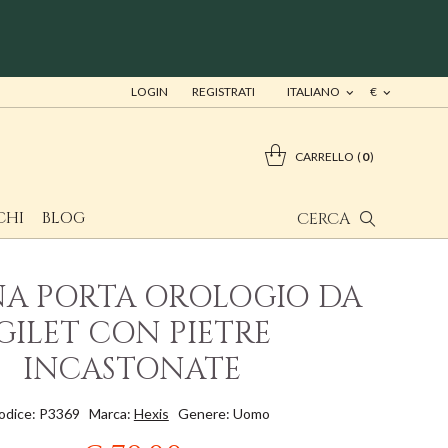
LOGIN
REGISTRATI
ITALIANO
€
CARRELLO
0
CHI
BLOG
CERCA
A PORTA OROLOGIO DA
GILET CON PIETRE
INCASTONATE
odice: P3369
Marca:
Hexis
Genere: Uomo