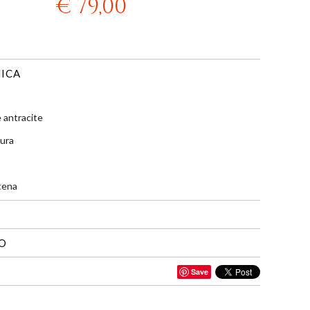
€ 79,00
ICA
 antracite
sura
tena
IO
Save