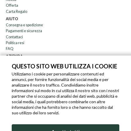
Offerta
Carta Regalo
AIUTO
Consegna e spedizione
Pagamenti e sicurezza
Contattaci
Politica resi
FAQ
AZIENDA
Newsletter
QUESTO SITO WEB UTILIZZA I COOKIE
Chi siamo
Utilizziamo i cookie per personalizzare contenuti ed
Blog
annunci, per fornire funzionalità dei social media e per
Affiliazione
analizzare il nostro traffico. Condividiamo inoltre
informazioni sul modo in cui utilizza il nostro sito con i nostri
EN
IT
FR
DE
partner che si occupano di analisi dei dati web, pubblicità e
social media, i quali potrebbero combinarle con altre
informazioni che ha fornito loro o che hanno raccolto dal
suo utilizzo dei loro servizi.
SLEEKROCK PARTITA I.V.A. IT-03363850540 - TUTTI I DIRITTI RISERVATI ©